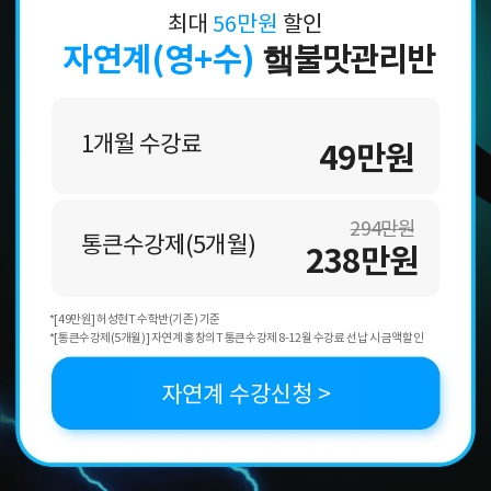
최대
56만원
할인
자연계(영+수)
햌불맛관리반
1개월 수강료
49만원
294만원
통큰수강제(5개월)
238만원
*[49만원] 허성현T 수학반(기존) 기준
*[통큰수강제(5개월)] 자연계 홍창의T 통큰수강제 8-12월 수강료 선납 시 금액할인
자연계 수강신청 >