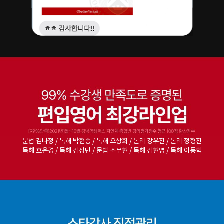
문법 김나정 / 독해 박현송 / 독해 오상희 / 논리 강우진 / 논리 정형진
독해 호은경 / 독해 김정민 / 문법 조무현 / 독해 김현영 / 독해 이동혁