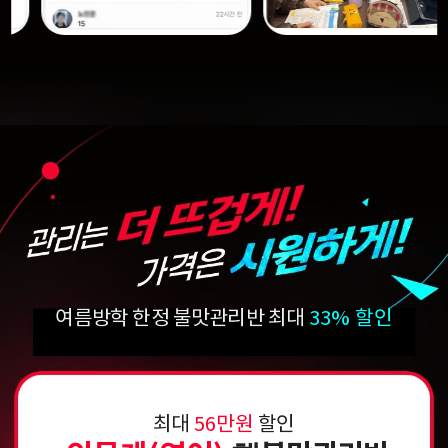
여름방학 한정 불맛관리반 최대
33% 할인
최대
56만원
할인