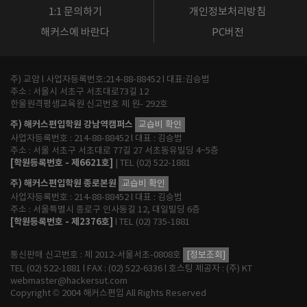
1:1 문의하기
개인정보처리방침
해커스에 바란다
PC버전
주) 교암 l 사업자등록번호:214-88-88452 l 대표:김승범
주소 : 서울시 서초구 서초대로73길 12
한울원격평생교육원 신고번호 제 원- 292호
주) 해커스편입학원 강남역캠퍼스
교습비 확인
사업자등록번호 : 214-88-88452 l 대표 : 김승범
주소 : 서울 서초구 서초대로 77길 27 서초동유빌딩 4~5층
[학원등록번호 - 제6621호]
| TEL (02) 522-1881
주) 해커스편입학원 종로본원
교습비 확인
사업자등록번호 : 214-88-88452 l 대표 : 김승범
주소 : 서울특별시 종로구 인사동길 12, 대일빌딩 6층
[학원등록번호 - 제2376호]
l TEL (02) 735-1881
통신판매 신고번호 : 제 2012-서울서초-0808호
[정보조회]
TEL (02) 522-1881 l FAX : (02) 522-6336 l 호스팅 제공자 : (주) KT
webmaster@hackersut.com
Copyright © 2004 해커스편입 All Rights Reserved