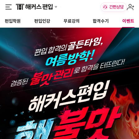
편입학원
편입인강
무료강의
합격수기
이벤트