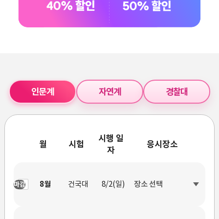
인문계
자연계
경찰대
시행 일
월
시험
응시장소
자
8월
건국대
8/2(일)
마감