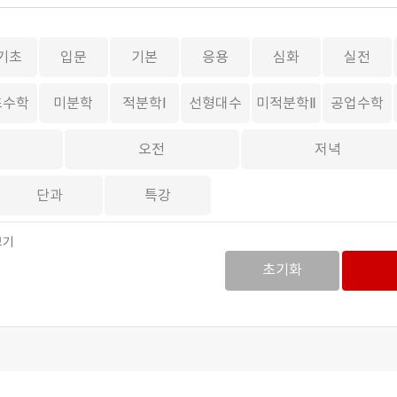
기초
입문
기본
응용
심화
실전
초수학
미분학
적분학Ⅰ
선형대수
미적분학Ⅱ
공업수학
오전
저녁
단과
특강
보기
초기화