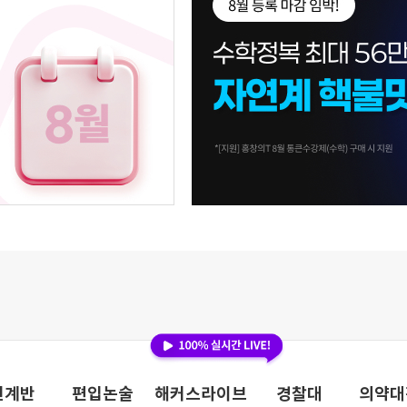
연계반
편입논술
해커스라이브
경찰대
의약대