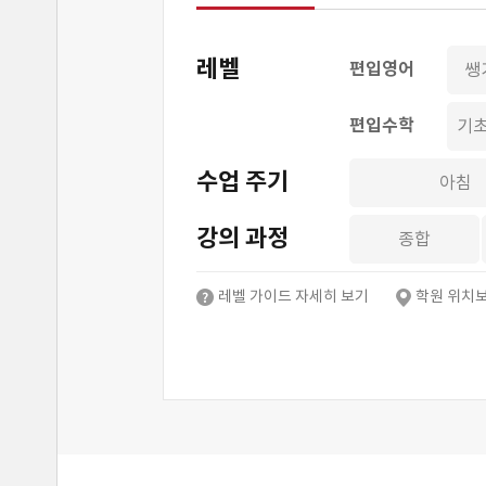
레벨
편입영어
쌩
편입수학
기
수업 주기
아침
강의 과정
종합
레벨 가이드 자세히 보기
학원 위치