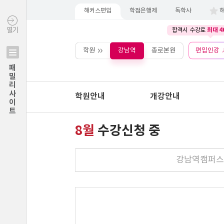
해커스편입
학점은행제
독학사
최대 4
열기
합격시 수강료
학원
강남역
종로본원
편입인강
패밀리사이트
학원안내
개강안내
8월
수강신청 중
강남역캠퍼스