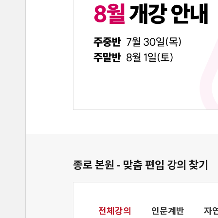
종로 본원 - 맞춤 편입 강의 찾기
전체강의
인문계반
자