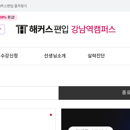
해커스편입 즐겨찾기
00%
환급!
수강신청
선생님소개
실력진단
종